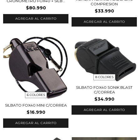
CRONOMETRO FOX40 + SILB...
COMPRESION
$80.990
$33.990
AGREGAR AL CARRITO
8 COLORES
SILBATO FOX40 SONIK BLAST
C/CORREA
6 COLORES
$34.990
SILBATO FOX40 MINI C/CORREA
AGREGAR AL CARRITO
$16.990
AGREGAR AL CARRITO