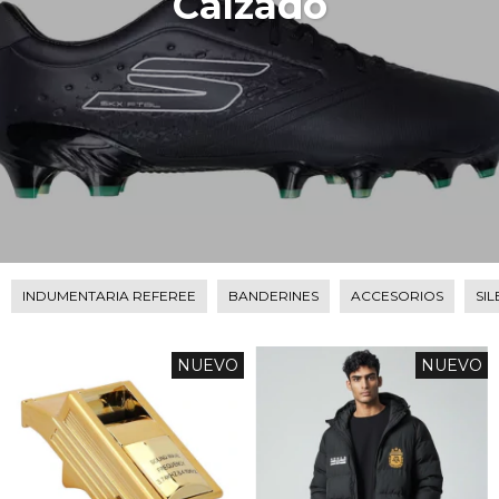
Calzado
INDUMENTARIA REFEREE
BANDERINES
ACCESORIOS
SI
NUEVO
NUEVO