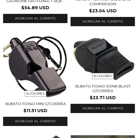
CRONOMETRO FOX40 + SILB...
COMPRESION
$54.89 USD
$23.04 USD
AGREGAR AL CARRITO
8 COLORES
SILBATO FOX40 SONIK BLAST
C/CORREA
6 COLORES
$23.71 USD
SILBATO FOX40 MINI C/CORREA
AGREGAR AL CARRITO
$11.51 USD
AGREGAR AL CARRITO