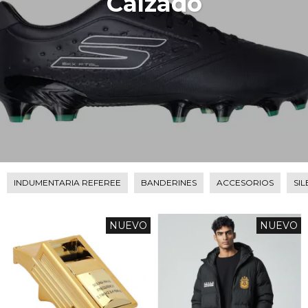
Calzado
INDUMENTARIA REFEREE
BANDERINES
ACCESORIOS
SI
NUEVO
NUEVO