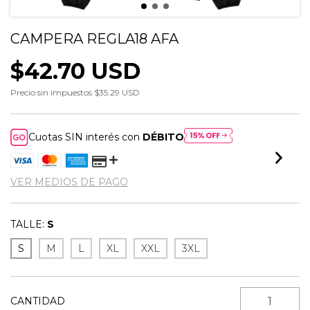
CAMPERA REGLA18 AFA
$42.70 USD
Precio sin impuestos
$35.29 USD
Cuotas SIN interés con
DÉBITO
VER MEDIOS DE PAGO
TALLE:
S
S
M
L
XL
XXL
3XL
CANTIDAD