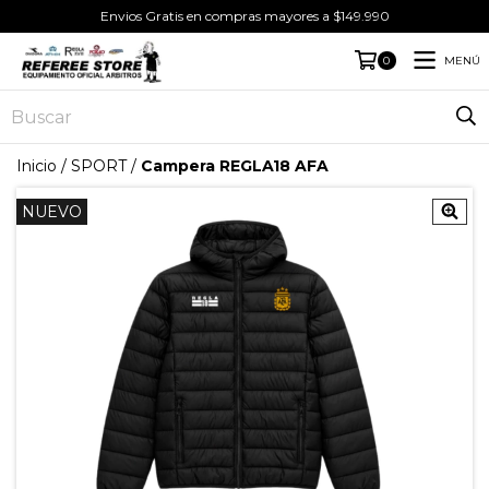
Envios Gratis en compras mayores a $149.990
MENÚ
0
Inicio
/
SPORT
/
Campera REGLA18 AFA
NUEVO