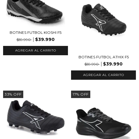
BOTINES FUTBOL KIOSHI F5
$39.990
$59.990
AGREGAR AL CARRITO
BOTINES FUTBOL ATHIX F5
$39.990
$59.990
AGREGAR AL CARRITO
33
%
OFF
17
%
OFF