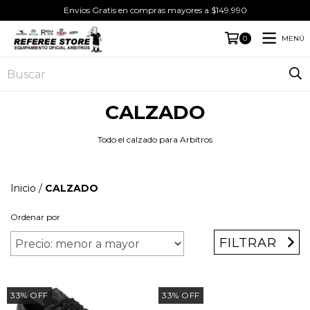
Envios Gratis en compras mayores a $149.990
MENÚ
0
CALZADO
Todo el calzado para Arbitros
Inicio
/
CALZADO
Ordenar por
FILTRAR
33
%
OFF
33
%
OFF