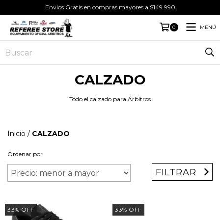
Envios Gratis en compras mayores a $149.990
MENÚ
0
CALZADO
Todo el calzado para Arbitros
Inicio
/
CALZADO
Ordenar por
FILTRAR
33
%
OFF
33
%
OFF