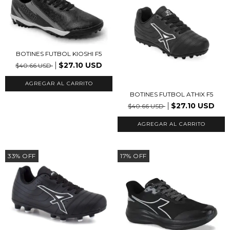
BOTINES FUTBOL KIOSHI F5
$27.10 USD
$40.66 USD
AGREGAR AL CARRITO
BOTINES FUTBOL ATHIX F5
$27.10 USD
$40.66 USD
AGREGAR AL CARRITO
33
%
OFF
17
%
OFF