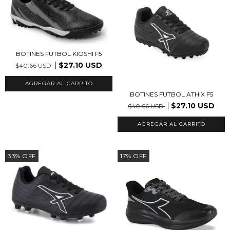
BOTINES FUTBOL KIOSHI F5
$27.10 USD
$40.66 USD
AGREGAR AL CARRITO
BOTINES FUTBOL ATHIX F5
$27.10 USD
$40.66 USD
AGREGAR AL CARRITO
33
%
OFF
17
%
OFF