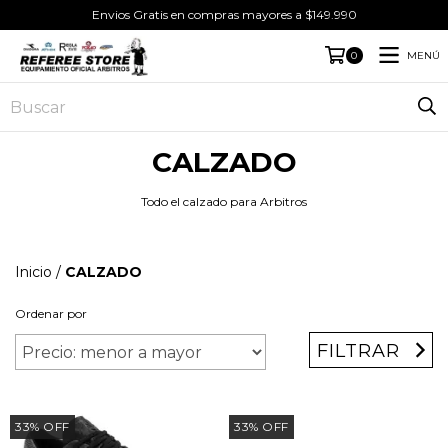
Envios Gratis en compras mayores a $149.990
MENÚ
0
CALZADO
Todo el calzado para Arbitros
Inicio
/
CALZADO
Ordenar por
FILTRAR
33
%
OFF
33
%
OFF