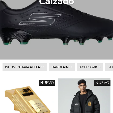
Calzado
INDUMENTARIA REFEREE
BANDERINES
ACCESORIOS
SI
NUEVO
NUEVO