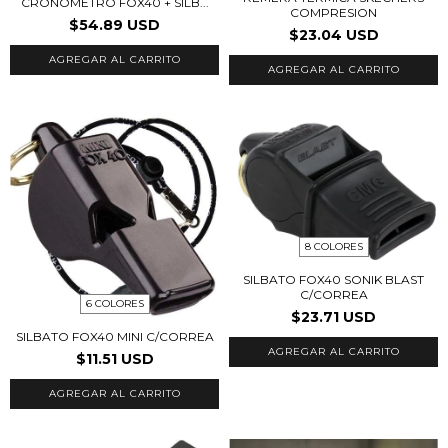
CRONOMETRO FOX40 + SILB...
COMPRESION
$54.89 USD
$23.04 USD
AGREGAR AL CARRITO
8 COLORES
SILBATO FOX40 SONIK BLAST
C/CORREA
6 COLORES
$23.71 USD
SILBATO FOX40 MINI C/CORREA
AGREGAR AL CARRITO
$11.51 USD
AGREGAR AL CARRITO