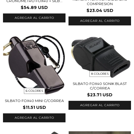
CRONOMETRO FOX40 + SILB...
COMPRESION
$54.89 USD
$23.04 USD
AGREGAR AL CARRITO
8 COLORES
SILBATO FOX40 SONIK BLAST
C/CORREA
6 COLORES
$23.71 USD
SILBATO FOX40 MINI C/CORREA
AGREGAR AL CARRITO
$11.51 USD
AGREGAR AL CARRITO