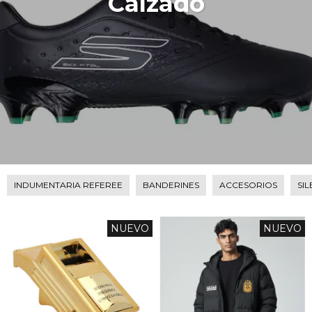
Calzado
INDUMENTARIA REFEREE
BANDERINES
ACCESORIOS
SI
NUEVO
NUEVO