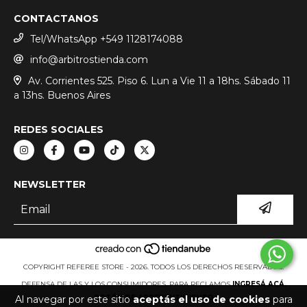
CONTACTANOS
Tel/WhatsApp +549 1128174088
info@arbitrostienda.com
Av. Corrientes 525. Piso 6. Lun a Vie 11 a 18hs. Sábado 11
a 13hs. Buenos Aires
REDES SOCIALES
NEWSLETTER
COPYRIGHT REFEREE STORE - 2026. TODOS LOS DERECHOS RESERVADOS.
DEFENSA DE LAS Y LOS CONSUMIDORES. PARA RECLAMOS
INGRESÁ ACÁ.
BOTÓN DE ARREPENTIMIENTO
Al navegar por este sitio
aceptás el uso de cookies
para