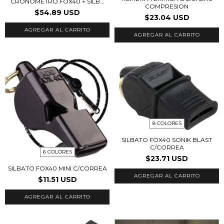
CRONOMETRO FOX40 + SILB...
COMPRESION
$54.89 USD
$23.04 USD
AGREGAR AL CARRITO
8 COLORES
SILBATO FOX40 SONIK BLAST
C/CORREA
6 COLORES
$23.71 USD
SILBATO FOX40 MINI C/CORREA
AGREGAR AL CARRITO
$11.51 USD
AGREGAR AL CARRITO