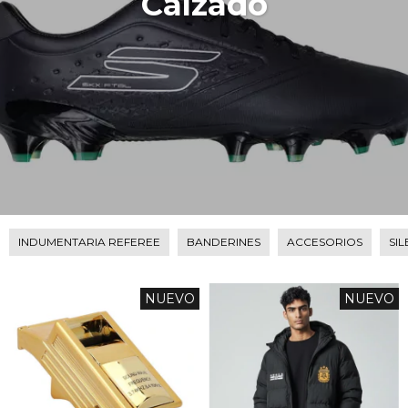
Calzado
INDUMENTARIA REFEREE
BANDERINES
ACCESORIOS
SI
NUEVO
NUEVO