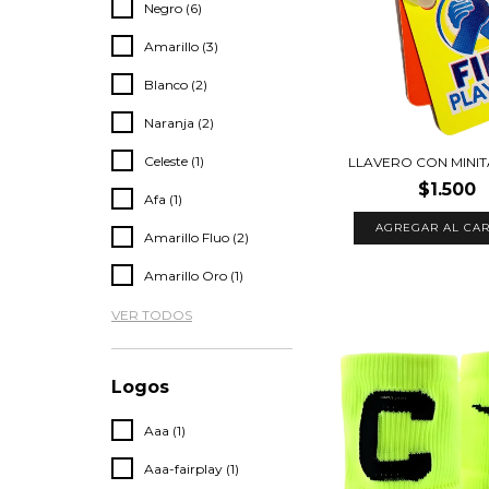
Negro (6)
Amarillo (3)
Blanco (2)
Naranja (2)
Celeste (1)
LLAVERO CON MINIT
$1.500
Afa (1)
AGREGAR AL CAR
Amarillo Fluo (2)
Amarillo Oro (1)
VER TODOS
Logos
Aaa (1)
Aaa-fairplay (1)