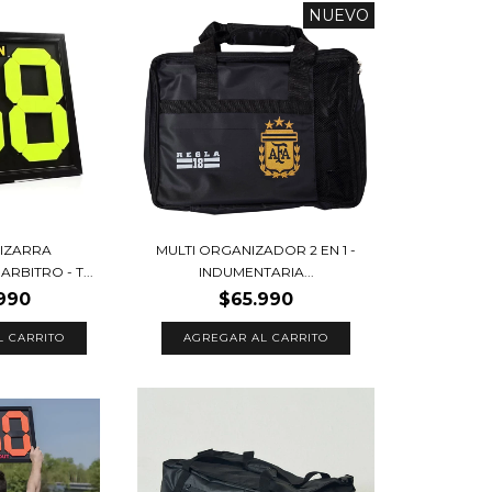
NUEVO
PIZARRA
MULTI ORGANIZADOR 2 EN 1 -
RBITRO - T...
INDUMENTARIA...
990
$65.990