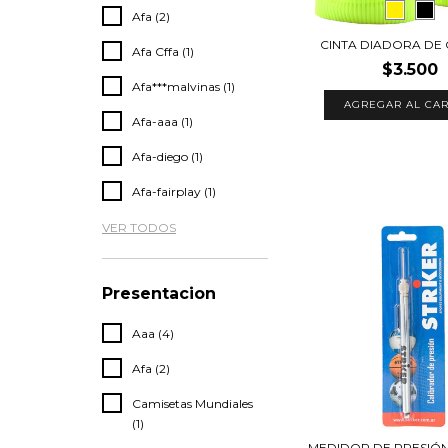
Afa (2)
CINTA DIADORA DE 
Afa Cffa (1)
$3.500
Afa***malvinas (1)
AGREGAR AL CAR
Afa-aaa (1)
Afa-diego (1)
Afa-fairplay (1)
VER TODOS
Presentacion
Aaa (4)
Afa (2)
Camisetas Mundiales
(1)
MEDIDOR DE PRESIÓ