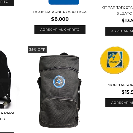
KIT PAR TARJET
TARJETAS ARBITROS X3 LISAS
SILBATO 
$8.000
$13.
35
%
OFF
MONEDA SOR
$15.
AGREGAR A
A PARA
A18