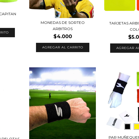
CAPITAN
MONEDAS DE SORTEO
TARJETAS ARB
ARBITROS
COL
RITO
$4.000
$5.
AGREGAR AL CARRITO
AGREGAR A
PAR MUÑEQUE
N PELOTAS