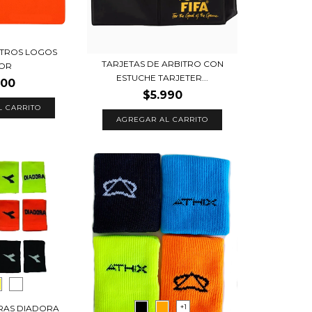
ITROS LOGOS
TARJETAS DE ARBITRO CON
OR
ESTUCHE TARJETER...
000
$5.990
L CARRITO
+1
RAS DIADORA