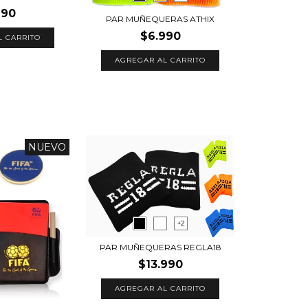
990
PAR MUÑEQUERAS ATHIX
$6.990
L CARRITO
AGREGAR AL CARRITO
NUEVO
+2
PAR MUÑEQUERAS REGLA18
$13.990
AGREGAR AL CARRITO