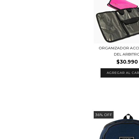
ORGANIZADOR ACC
DEL ARBITR
$30.990
AGREGAR AL CAR
36
%
OFF