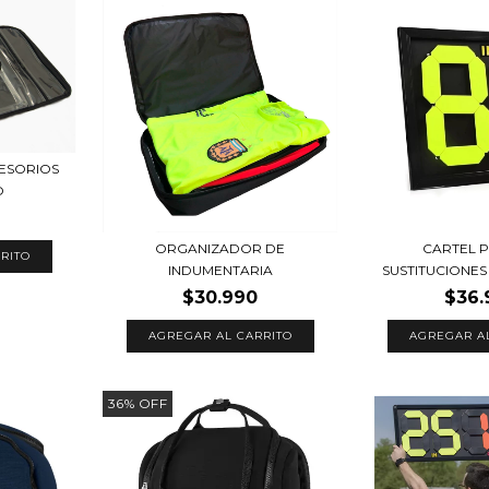
ESORIOS
O
ORGANIZADOR DE
CARTEL 
RITO
INDUMENTARIA
SUSTITUCIONES A
$30.990
$36.
AGREGAR AL CARRITO
36
%
OFF