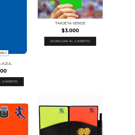
TARJETA VERDE
$3.000
AGREGAR AL CARRITO
ORES
A AZUL
000
L CARRITO