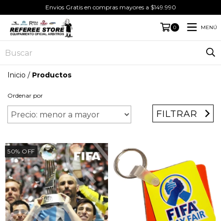
Envios Gratis en compras mayores a $149.990
MENÚ
0
Inicio
/
Productos
Ordenar por
FILTRAR
50
%
OFF