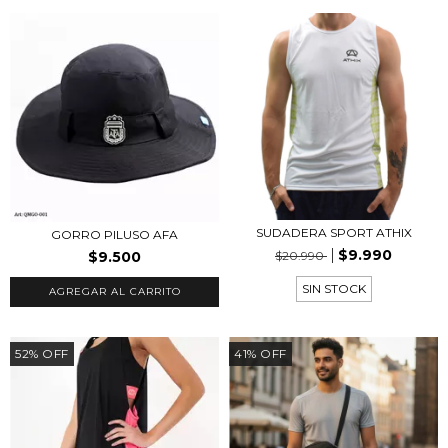
SUDADERA SPORT ATHIX
GORRO PILUSO AFA
$9.990
$9.500
$20.990
SIN STOCK
52
%
OFF
41
%
OFF