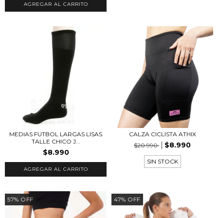
AGREGAR AL CARRITO
MEDIAS FUTBOL LARGAS LISAS
CALZA CICLISTA ATHIX
TALLE CHICO J...
$8.990
$20.990
$8.990
SIN STOCK
AGREGAR AL CARRITO
57
%
OFF
47
%
OFF