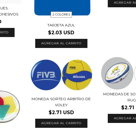
AGREGAR A
QUES
DHESIVOS
2 COLORES
D
TARJETA AZUL
$2.03 USD
RITO
AGREGAR AL CARRITO
MONEDAS DE SO
MONEDA SORTEO ARBITRO DE
RUG
VOLEY
$2.71
$2.71 USD
AGREGAR A
AGREGAR AL CARRITO