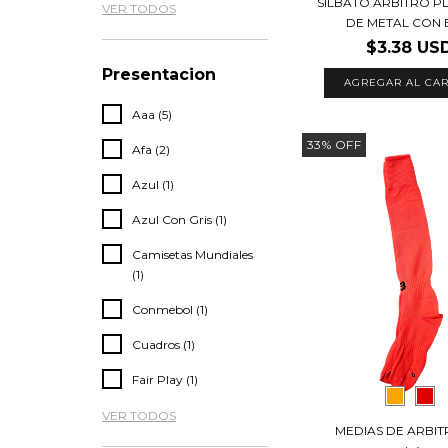
SILBATO ARBITRO 
VER TODOS
DE METAL CON B
$3.38 US
Presentacion
Aaa (5)
33
%
OFF
Afa (2)
Azul (1)
Azul Con Gris (1)
Camisetas Mundiales
(1)
Conmebol (1)
Cuadros (1)
Fair Play (1)
VER TODOS
MEDIAS DE ARBIT