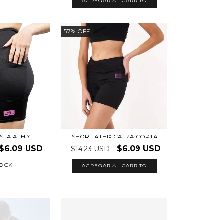
AGREGAR AL CARRITO
57
%
OFF
ISTA ATHIX
SHORT ATHIX CALZA CORTA
$6.09 USD
$6.09 USD
$14.23 USD
TOCK
AGREGAR AL CARRITO