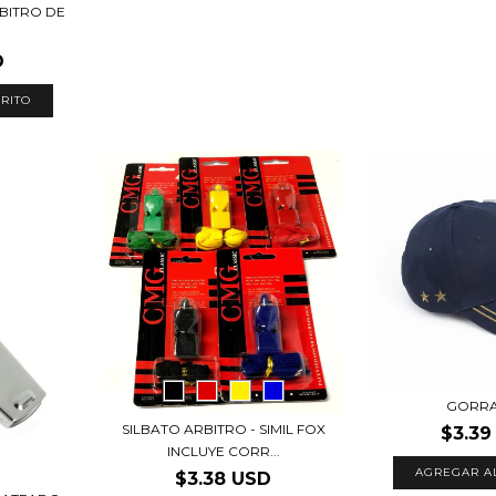
BITRO DE
D
RITO
GORRA
SILBATO ARBITRO - SIMIL FOX
$3.39
INCLUYE CORR...
$3.38 USD