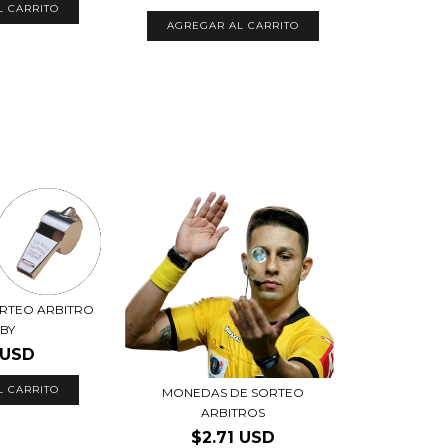
L CARRITO
AGREGAR AL CARRITO
RTEO ARBITRO
BY
 USD
L CARRITO
MONEDAS DE SORTEO
ARBITROS
$2.71 USD