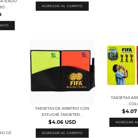
PLATEADO
AGREGAR AL CARRITO
O...
D
TARJETAS AR
COL
TARJETAS DE ARBITRO CON
$4.07
ESTUCHE TARJETER...
$4.06 USD
AGREGAR A
RO G3