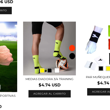
06 USD
RITO
PAR MUÑEQUE
MEDIAS DIADORA 3/4 TRAINING
$4.74
$4.74 USD
AGREGAR A
AGREGAR AL CARRITO
PORTIVAS
D