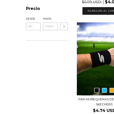
$4.
$6.09 USD
Precio
AGREGAR AL CAR
DESDE
HASTA
PAR MUÑEQUERAS DE
SKECHERS
$4.74 US