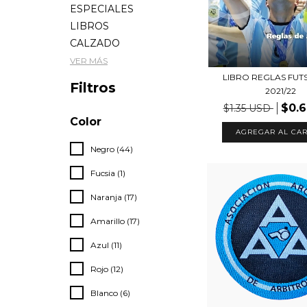
ESPECIALES
LIBROS
CALZADO
VER MÁS
LIBRO REGLAS FUTS
Filtros
2021/22
$0.
$1.35 USD
Color
Negro (44)
Fucsia (1)
Naranja (17)
Amarillo (17)
Azul (11)
Rojo (12)
Blanco (6)