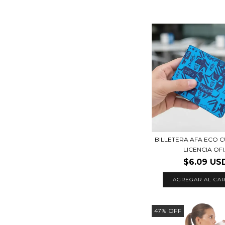
BILLETERA AFA ECO 
LICENCIA OFI.
$6.09 US
47
%
OFF