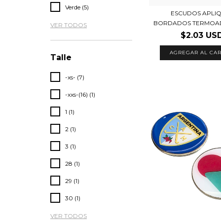
Verde (5)
ESCUDOS APLI
BORDADOS TERMOA
VER TODOS
$2.03 US
AGREGAR AL CAR
Talle
-xs- (7)
-xxs-(16) (1)
1 (1)
2 (1)
3 (1)
28 (1)
29 (1)
30 (1)
VER TODOS