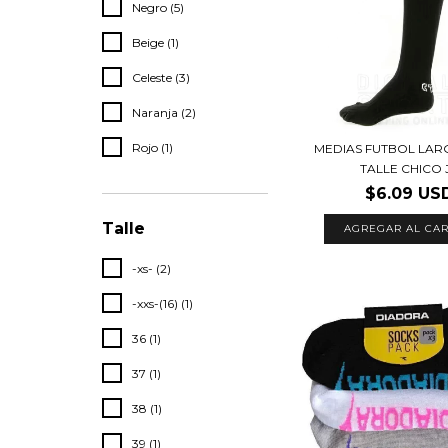
Negro (5)
Beige (1)
Celeste (3)
Naranja (2)
Rojo (1)
MEDIAS FUTBOL LARG
TALLE CHICO J.
$6.09 US
Talle
AGREGAR AL CAR
-xs- (2)
-xxs-(16) (1)
36 (1)
37 (1)
38 (1)
39 (1)