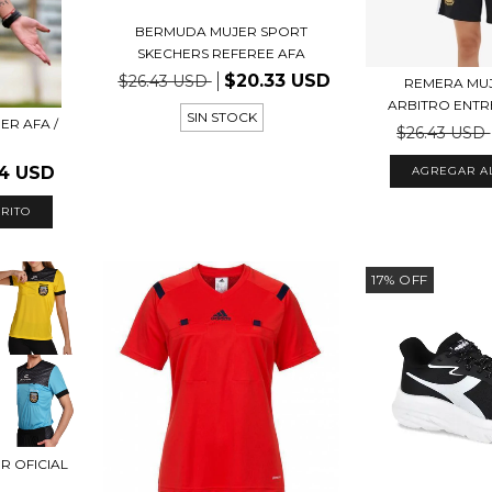
BERMUDA MUJER SPORT
SKECHERS REFEREE AFA
$20.33 USD
$26.43 USD
REMERA MU
ARBITRO ENTR
SIN STOCK
ER AFA /
$26.43 USD
94 USD
AGREGAR A
RITO
17
%
OFF
R OFICIAL