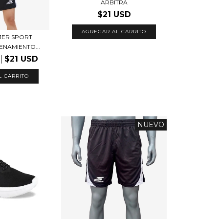
ARBITRA
$21 USD
AGREGAR AL CARRITO
JER SPORT
ENAMIENTO...
$21 USD
L CARRITO
NUEVO