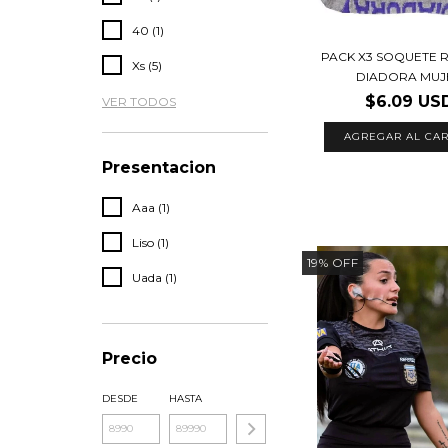
40 (1)
PACK X3 SOQUETE 
Xs (5)
DIADORA MUJ
$6.09 US
VER TODOS
Presentacion
Aaa (1)
Liso (1)
19
%
OFF
Uada (1)
Precio
DESDE
HASTA