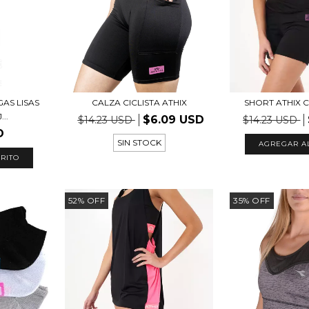
AS LISAS
CALZA CICLISTA ATHIX
SHORT ATHIX 
..
$6.09 USD
$14.23 USD
$14.23 USD
D
SIN STOCK
AGREGAR A
RITO
52
%
OFF
35
%
OFF