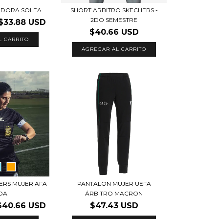
IADORA SOLEA
SHORT ARBITRO SKECHERS -
2DO SEMESTRE
$33.88 USD
$40.66 USD
L CARRITO
AGREGAR AL CARRITO
ERS MUJER AFA
PANTALON MUJER UEFA
ADA
ÁRBITRO MACRON
$40.66 USD
$47.43 USD