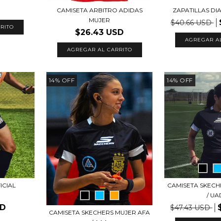
CAMISETA ARBITRO ADIDAS
ZAPATILLAS D
MUJER
$40.66 USD
RITO
$26.43 USD
AGREGAR A
AGREGAR AL CARRITO
14
%
OFF
14
%
OFF
ICIAL
CAMISETA SKECH
/ U
SD
$47.43 USD
CAMISETA SKECHERS MUJER AFA