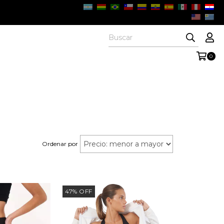
0
Ordenar por
47
%
OFF