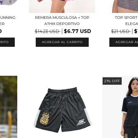
RUNNING
REMERA MUSCULOSA + TOP
TOP SPORT
ER
ATHIX DEPORTIVO
ELEG
D
$6.77 USD
$
$14.23 USD
$21 USD
AGREGAR AL CARRITO
AGREGAR A
21
%
OFF