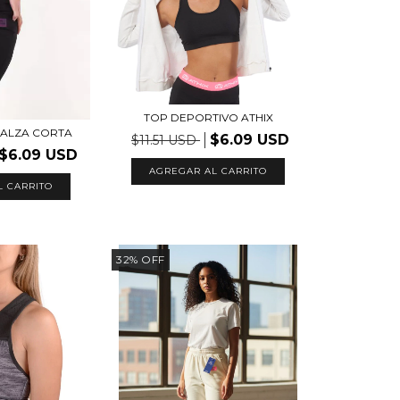
TOP DEPORTIVO ATHIX
CALZA CORTA
$6.09 USD
$11.51 USD
$6.09 USD
AGREGAR AL CARRITO
L CARRITO
32
%
OFF