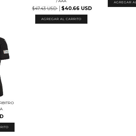
/ AAA
AGREGAR A
$40.66 USD
$47.43 USD
AGREGAR AL CARRITO
ARBITRO
FA
SD
RITO