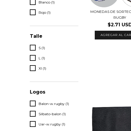
Blanco (1)
MONEDAS DE SORTEO
Rojo (1)
RUGBY
$2.71 US
AGREGAR AL CAR
Talle
S (1)
L (1)
Xl (1)
Logos
Balon-w.rugby (1)
Silbato-balon (1)
Uar-w.rugby (1)