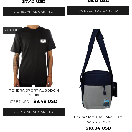
$8.13 USD
$7.45 USD
AGREGAR AL CARRITO
26
%
OFF
REMERA SPORT ALGODON
ATHIX
$9.48 USD
$12.87 USD
AGREGAR AL CARRITO
BOLSO MORRAL AFA TIPO
BANDOLERA
$10.84 USD