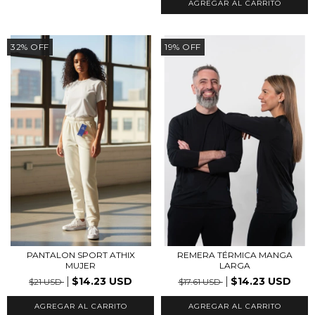
AGREGAR AL CARRITO
32
%
OFF
19
%
OFF
PANTALON SPORT ATHIX
REMERA TÉRMICA MANGA
MUJER
LARGA
$14.23 USD
$14.23 USD
$21 USD
$17.61 USD
AGREGAR AL CARRITO
AGREGAR AL CARRITO