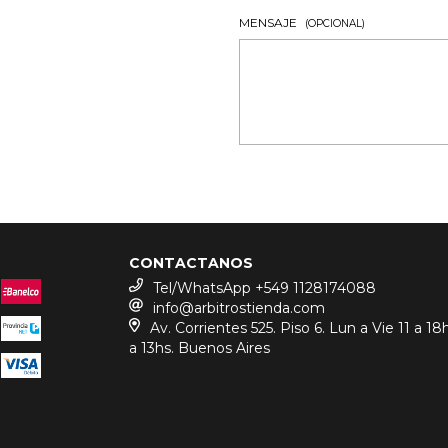
MENSAJE
(OPCIONAL)
CONTACTANOS
Tel/WhatsApp +549 1128174088
info@arbitrostienda.com
Av. Corrientes 525. Piso 6. Lun a Vie 11 a 18
a 13hs. Buenos Aires