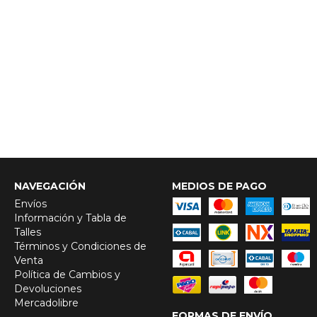
NAVEGACIÓN
MEDIOS DE PAGO
Envíos
Información y Tabla de
Talles
Términos y Condiciones de
Venta
Política de Cambios y
Devoluciones
Mercadolibre
FORMAS DE ENVÍO