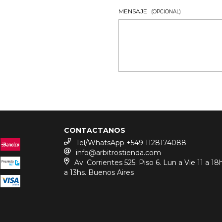
MENSAJE
(OPCIONAL)
CONTACTANOS
Tel/WhatsApp +549 1128174088
info@arbitrostienda.com
Av. Corrientes 525. Piso 6. Lun a Vie 11 a 18
a 13hs. Buenos Aires