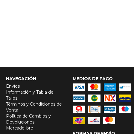
NAVEGACIÓN
MEDIOS DE PAGO
Envíos
Información y Tabla de
Talles
Términos y Condiciones de
Venta
Política de Cambios y
Devoluciones
Mercadolibre
FORMAS DE ENVÍO