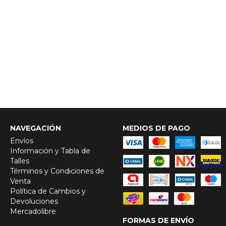
NAVEGACIÓN
MEDIOS DE PAGO
Envíos
Información y Tabla de
Talles
Términos y Condiciones de
Venta
Política de Cambios y
Devoluciones
Mercadolibre
FORMAS DE ENVÍO