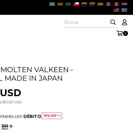
0
 MOLTEN VALKEEN -
L MADE IN JAPAN
 USD
os
$72.81 USD
interés con
DÉBITO