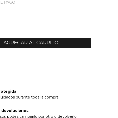
DE PAGO
l CP:
CAMBIAR CP
rotegida
cuidados durante toda la compra.
 devoluciones
sta, podés cambiarlo por otro o devolverlo.