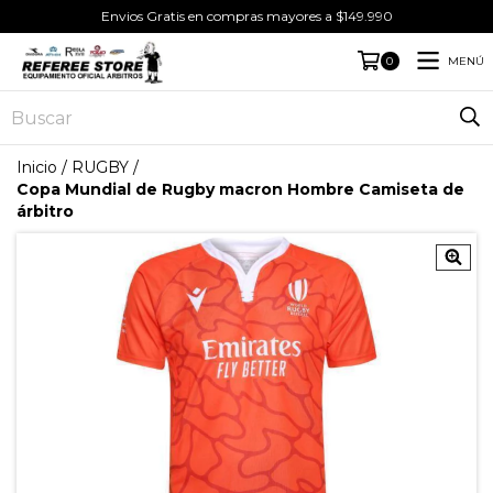
Envios Gratis en compras mayores a $149.990
MENÚ
0
Inicio
/
RUGBY
/
Copa Mundial de Rugby macron Hombre Camiseta de
árbitro