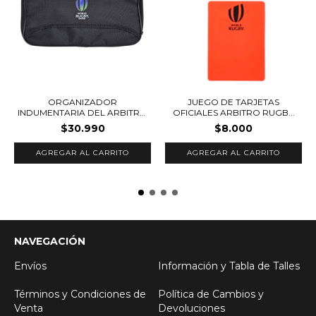
ORGANIZADOR
JUEGO DE TARJETAS
INDUMENTARIA DEL ARBITRO
OFICIALES ARBITRO RUGB...
DE...
$30.990
$8.000
AGREGAR AL CARRITO
NAVEGACIÓN
Envíos
Información y Tabla de Talles
Términos y Condiciones de
Política de Cambios y
Venta
Devoluciones