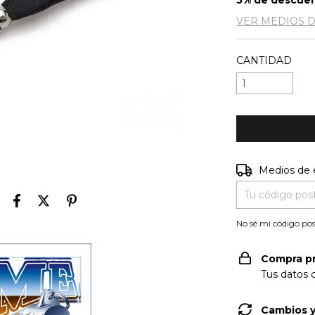
5% de descue
VER MEDIOS 
CANTIDAD
Entregas para e
Medios de 
No sé mi código pos
Compra p
Tus datos 
Cambios y