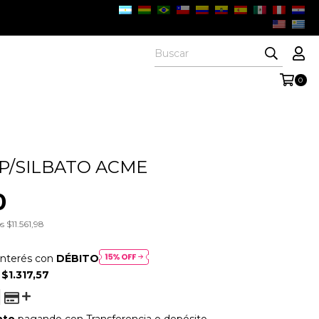
0
P/SILBATO ACME
0
os
$11.561,98
interés con
DÉBITO
E
$1.317,57