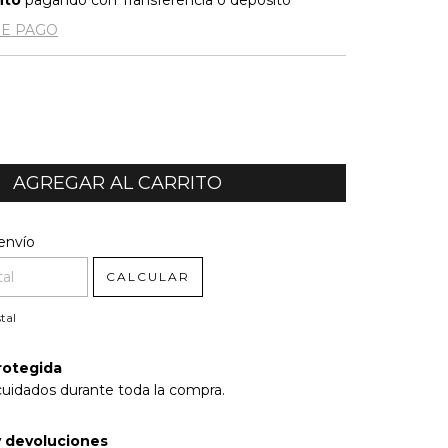
nto
pagando con Transferencia o depósito
DE PAGO
l CP:
CAMBIAR CP
envío
CALCULAR
tal
rotegida
cuidados durante toda la compra.
 devoluciones