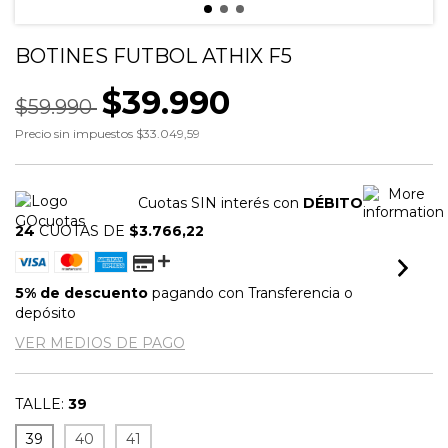
BOTINES FUTBOL ATHIX F5
$39.990
$59.990
Precio sin impuestos
$33.049,59
Cuotas SIN interés con
DÉBITO
24
CUOTAS DE
$3.766,22
5% de descuento
pagando con Transferencia o
depósito
VER MEDIOS DE PAGO
TALLE:
39
39
40
41