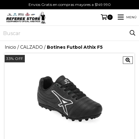
Envios Gratis en compras mayores a $149.990
MENÚ
0
Inicio
/
CALZADO
/
Botines Futbol Athix F5
33
%
OFF