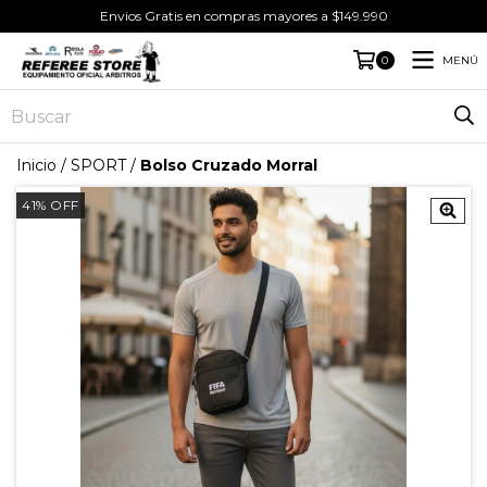
Envios Gratis en compras mayores a $149.990
MENÚ
0
Inicio
/
SPORT
/
Bolso Cruzado Morral
41
%
OFF