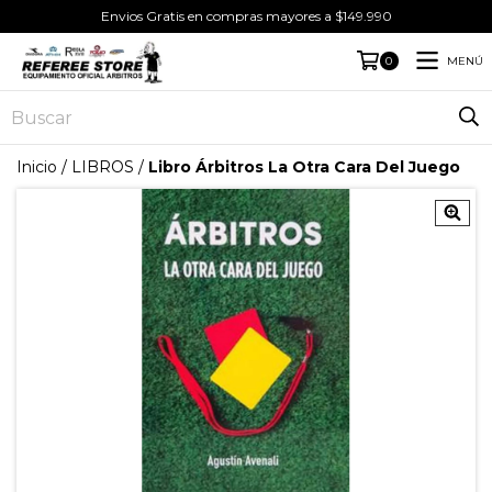
Envios Gratis en compras mayores a $149.990
MENÚ
0
Inicio
/
LIBROS
/
Libro Árbitros La Otra Cara Del Juego