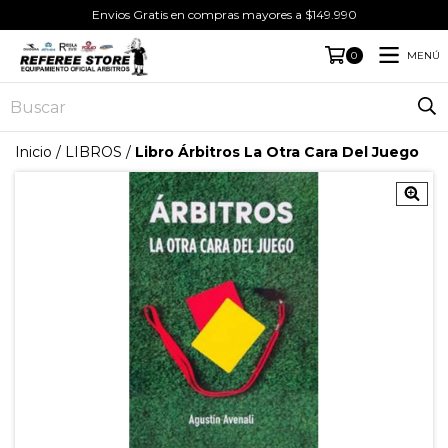
Envios Gratis en compras mayores a $149.990
MENÚ
0
Inicio
/
LIBROS
/
Libro Árbitros La Otra Cara Del Juego