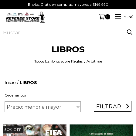
Envios Gratis en compras mayores a $149.990
MENÚ
0
LIBROS
Todos los libros sobre Reglas y Arbitraje
Inicio
/
LIBROS
Ordenar por
FILTRAR
50
%
OFF