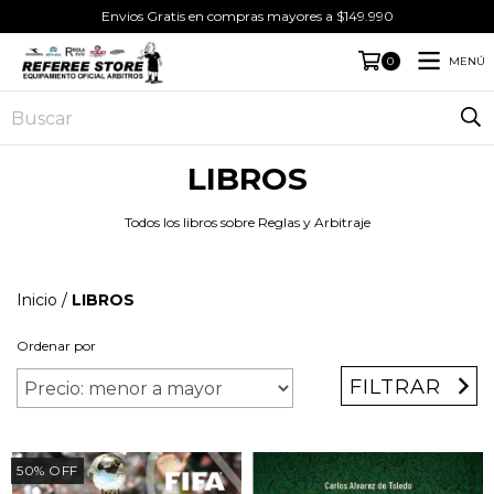
Envios Gratis en compras mayores a $149.990
MENÚ
0
LIBROS
Todos los libros sobre Reglas y Arbitraje
Inicio
/
LIBROS
Ordenar por
FILTRAR
50
%
OFF