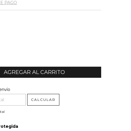
DE PAGO
l CP:
CAMBIAR CP
envío
CALCULAR
tal
rotegida