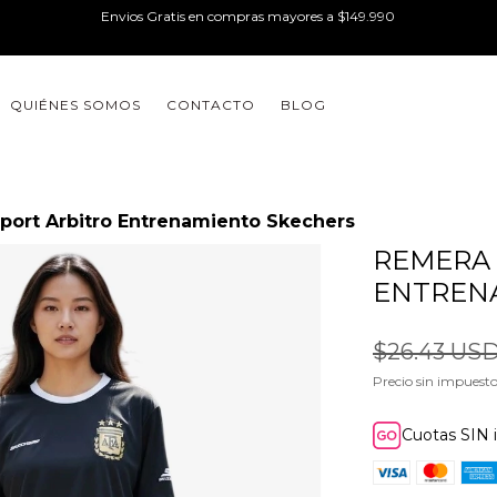
Envios Gratis en compras mayores a $149.990
QUIÉNES SOMOS
CONTACTO
BLOG
port Arbitro Entrenamiento Skechers
REMERA 
ENTREN
$26.43 US
Precio sin impuest
Cuotas SIN 