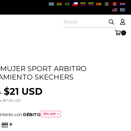
0
MUJER SPORT ARBITRO
AMIENTO SKECHERS
$21 USD
D
os
$17.36 USD
interés con
DÉBITO