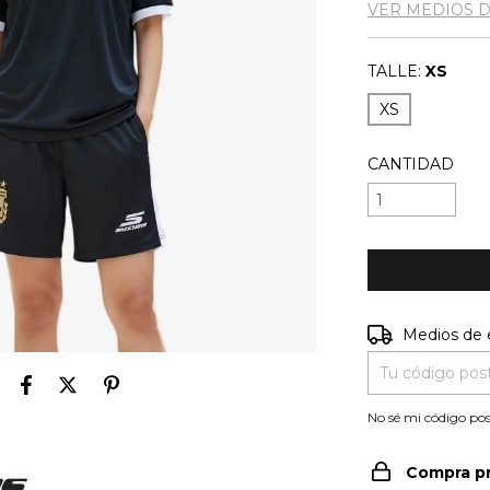
VER MEDIOS 
TALLE:
XS
XS
CANTIDAD
Entregas para e
Medios de 
No sé mi código pos
Compra p