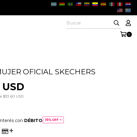
0
UJER OFICIAL SKECHERS
6 USD
os
$33.60 USD
interés con
DÉBITO