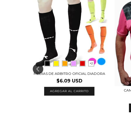
+2
MEDIAS DE ARBITRO OFICIAL DIADORA
18 AFA -
$6.09 USD
CAM
AGREGAR AL CARRITO
TO