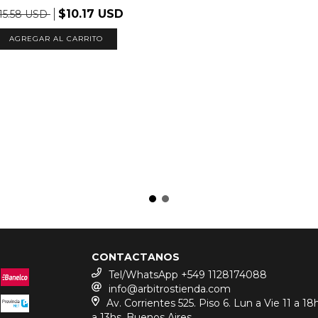
$10.17 USD
15.58 USD
AGREGAR AL CARRITO
CONTACTANOS
Tel/WhatsApp +549 1128174088
info@arbitrostienda.com
Av. Corrientes 525. Piso 6. Lun a Vie 11 a 18
a 13hs. Buenos Aires