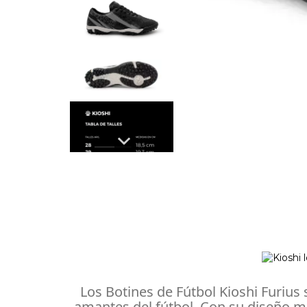
Los Botines de Fútbol Kioshi Furius 
amantes del fútbol. Con su diseño m