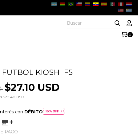
0
 FUTBOL KIOSHI F5
$27.10 USD
D
os
$22.40 USD
interés con
DÉBITO
DE PAGO