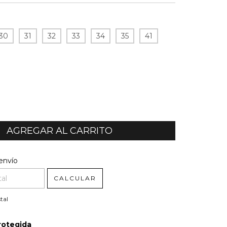
30
31
32
33
34
35
41
l CP:
CAMBIAR CP
envío
CALCULAR
tal
rotegida