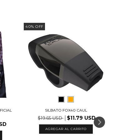
40
%
OFF
33
%
OFF
FICIAL
SILBATO FOX40 CAUL
$11.79 USD
$19.65 USD
USD
AGREGAR AL CARRITO
ME