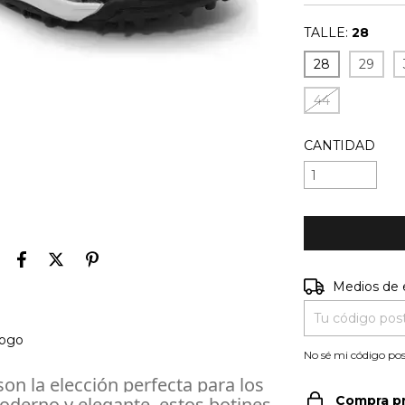
TALLE:
28
28
29
44
CANTIDAD
Entregas para e
Medios de 
No sé mi código pos
son la elección perfecta para los
oderno y elegante, estos botines
Compra p