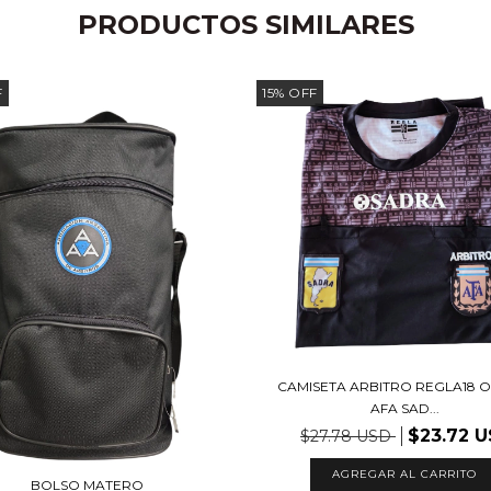
PRODUCTOS SIMILARES
F
15
%
OFF
CAMISETA ARBITRO REGLA18 O
AFA SAD...
$23.72 
$27.78 USD
AGREGAR AL CARRITO
BOLSO MATERO