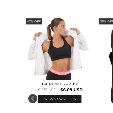
47
%
OFF
35
%
OF
TOP DEPORTIVO ATHIX
$6.09 USD
$11.51 USD
AGREGAR AL CARRITO